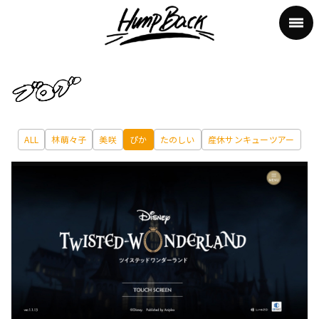
ALL
林萌々子
美咲
ぴか
たのしい
産休サンキューツアー