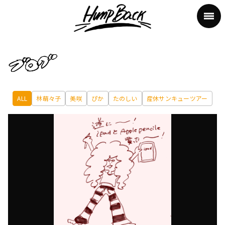
ALL
林萌々子
美咲
ぴか
たのしい
産休サンキューツアー