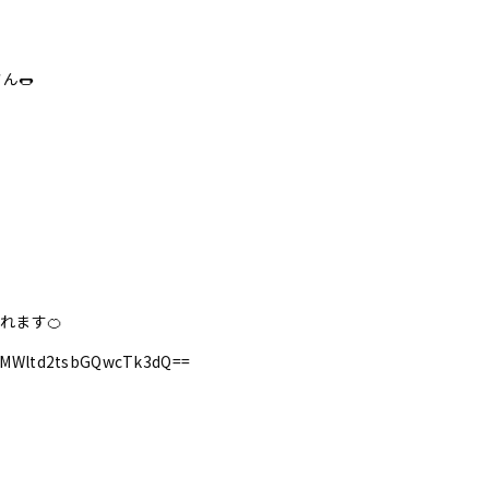
ん🌭
れます🍊
h=MWltd2tsbGQwcTk3dQ==