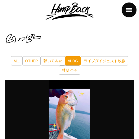
ALL
OTHER
弾いてみた
VLOG
ライブダイジェスト映像
林萌々子