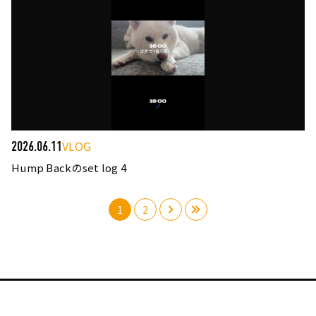
VLOG
2026.06.11
Hump Backのset log 4
1
2
›
»